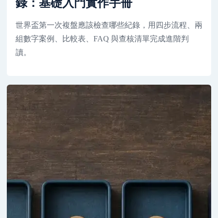
錄：基礎入門實作手冊
世界盃第一次複盤應該檢查哪些紀錄，用四步流程、兩
組數字案例、比較表、FAQ 與查核清單完成進階判
讀。