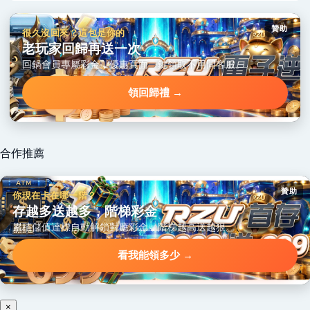
贊助
很久沒回來？這包是你的
老玩家回歸再送一次
回鍋會員專屬彩金，優惠頁面一鍵領取不用問客服。
領回歸禮 →
合作推薦
贊助
你現在卡在哪一階？
存越多送越多，階梯彩金
累積儲值達標自動解鎖對應彩金，階梯越高送越狠。
看我能領多少 →
×