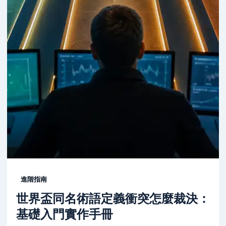
進階指南
世界盃同名術語定義衝突怎麼裁決：
基礎入門實作手冊