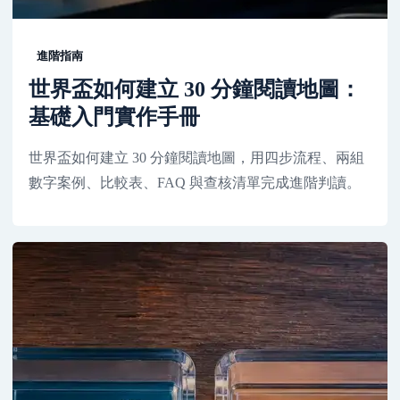
進階指南
世界盃如何建立 30 分鐘閱讀地圖：
基礎入門實作手冊
世界盃如何建立 30 分鐘閱讀地圖，用四步流程、兩組
數字案例、比較表、FAQ 與查核清單完成進階判讀。