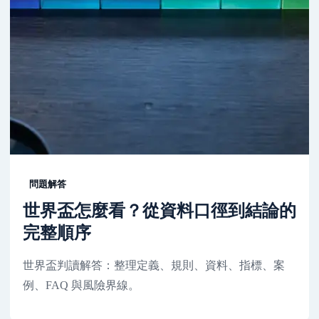
問題解答
世界盃怎麼看？從資料口徑到結論的
完整順序
世界盃判讀解答：整理定義、規則、資料、指標、案
例、FAQ 與風險界線。