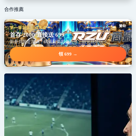
合作推薦
贊助
第一筆就多三成本金
首存 2000 直接送 699
新會員限定加碼，碼量只要彩金五倍，領完就能玩。
領 699 →