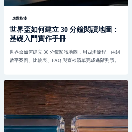
進階指南
世界盃如何建立 30 分鐘閱讀地圖：
基礎入門實作手冊
世界盃如何建立 30 分鐘閱讀地圖，用四步流程、兩組
數字案例、比較表、FAQ 與查核清單完成進階判讀。