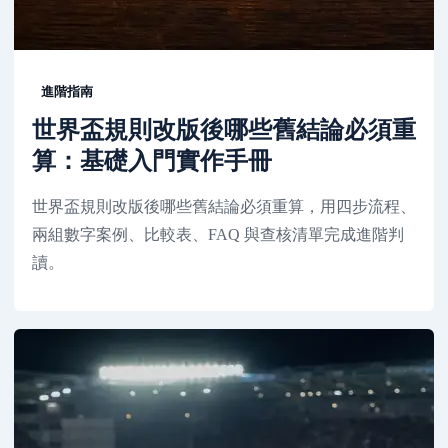
進階指南
世界盃規則改版後哪些舊結論必須重
算：基礎入門實作手冊
世界盃規則改版後哪些舊結論必須重算，用四步流程、
兩組數字案例、比較表、FAQ 與查核清單完成進階判
讀。