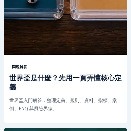
問題解答
世界盃是什麼？先用一頁弄懂核心定
義
世界盃入門解答：整理定義、規則、資料、指標、案
例、FAQ 與風險界線。