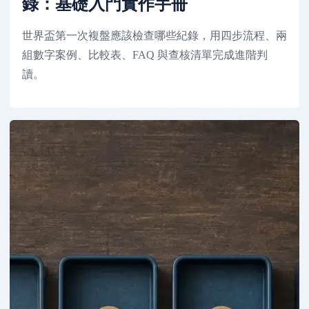
錄：基礎入門實作手冊
世界盃第一次複盤應該檢查哪些紀錄，用四步流程、兩
組數字案例、比較表、FAQ 與查核清單完成進階判
讀。