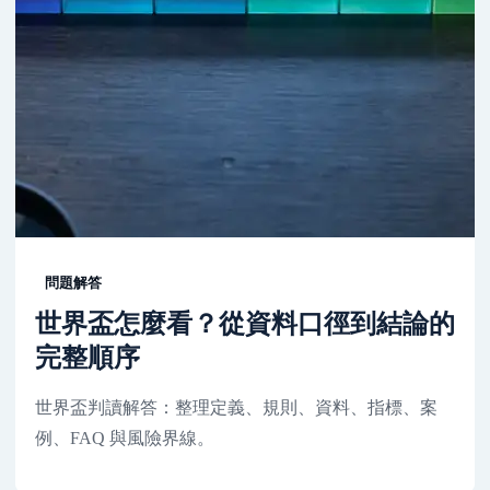
問題解答
世界盃怎麼看？從資料口徑到結論的
完整順序
世界盃判讀解答：整理定義、規則、資料、指標、案
例、FAQ 與風險界線。