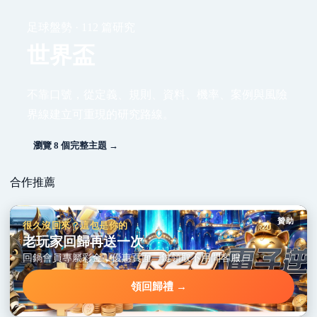
足球盤勢 · 112 篇研究
世界盃
不靠口號，從定義、規則、資料、機率、案例與風險
界線建立可重現的研究路線。
瀏覽 8 個完整主題 →
合作推薦
贊助
很久沒回來？這包是你的
老玩家回歸再送一次
回鍋會員專屬彩金，優惠頁面一鍵領取不用問客服。
領回歸禮 →