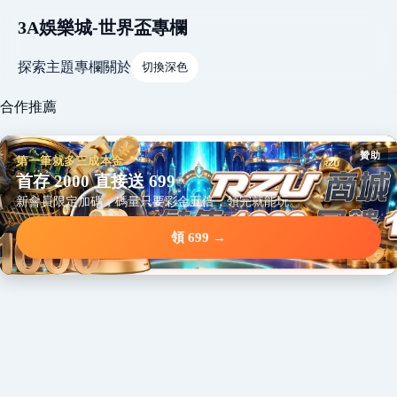
3A娛樂城-世界盃專欄
探索
主題
專欄
關於
切換深色
合作推薦
贊助
第一筆就多三成本金
首存 2000 直接送 699
新會員限定加碼，碼量只要彩金五倍，領完就能玩。
領 699 →