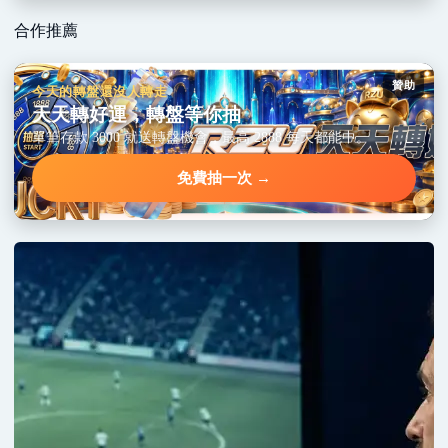
合作推薦
贊助
今天的轉盤還沒人轉走
天天轉好運，轉盤等你抽
單筆存款 3000 就送轉盤機會，最高 2888 每天都能中。
免費抽一次 →