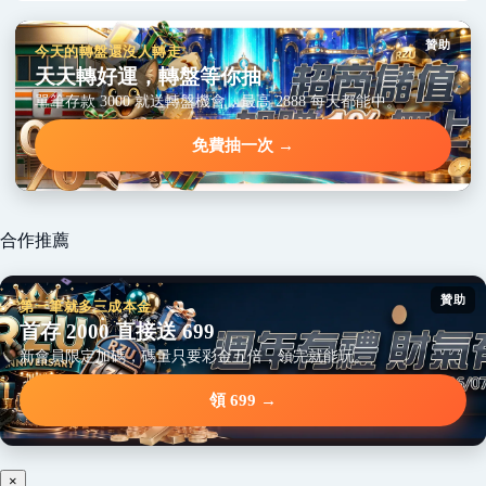
贊助
今天的轉盤還沒人轉走
天天轉好運，轉盤等你抽
單筆存款 3000 就送轉盤機會，最高 2888 每天都能中。
免費抽一次 →
合作推薦
贊助
第一筆就多三成本金
首存 2000 直接送 699
新會員限定加碼，碼量只要彩金五倍，領完就能玩。
領 699 →
×