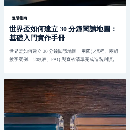
進階指南
世界盃如何建立 30 分鐘閱讀地圖：
基礎入門實作手冊
世界盃如何建立 30 分鐘閱讀地圖，用四步流程、兩組
數字案例、比較表、FAQ 與查核清單完成進階判讀。