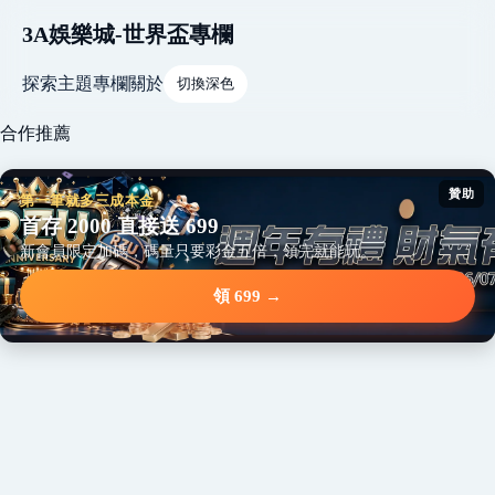
3A娛樂城-世界盃專欄
探索
主題
專欄
關於
切換深色
合作推薦
贊助
第一筆就多三成本金
首存 2000 直接送 699
新會員限定加碼，碼量只要彩金五倍，領完就能玩。
領 699 →