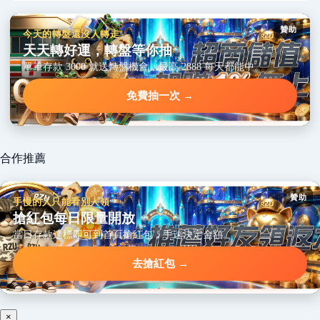
贊助
今天的轉盤還沒人轉走
天天轉好運，轉盤等你抽
單筆存款 3000 就送轉盤機會，最高 2888 每天都能中。
免費抽一次 →
合作推薦
贊助
手慢的人只能看別人領
搶紅包每日限量開放
當日存款達標即可到首頁搶紅包，手速決定金額。
去搶紅包 →
×