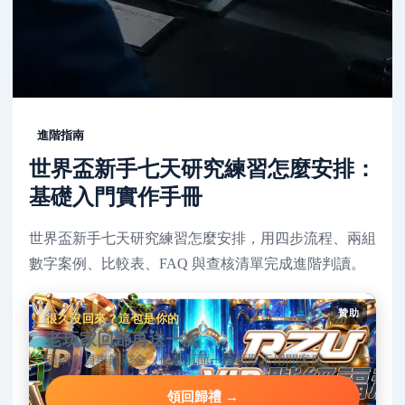
進階指南
世界盃新手七天研究練習怎麼安排：
基礎入門實作手冊
世界盃新手七天研究練習怎麼安排，用四步流程、兩組
數字案例、比較表、FAQ 與查核清單完成進階判讀。
贊助
很久沒回來？這包是你的
老玩家回歸再送一次
回鍋會員專屬彩金，優惠頁面一鍵領取不用問客服。
領回歸禮 →