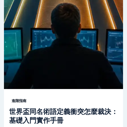
進階指南
世界盃同名術語定義衝突怎麼裁決：
基礎入門實作手冊