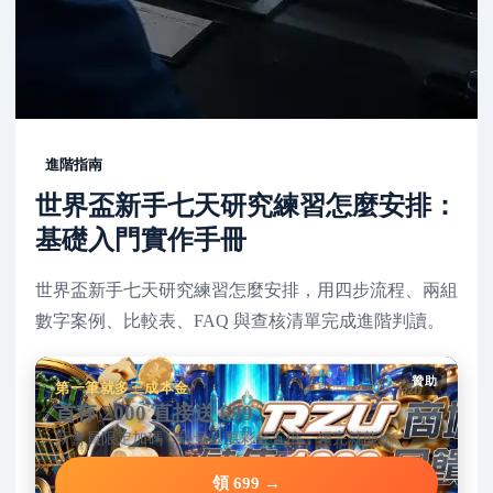
進階指南
世界盃新手七天研究練習怎麼安排：
基礎入門實作手冊
世界盃新手七天研究練習怎麼安排，用四步流程、兩組
數字案例、比較表、FAQ 與查核清單完成進階判讀。
贊助
第一筆就多三成本金
首存 2000 直接送 699
新會員限定加碼，碼量只要彩金五倍，領完就能玩。
領 699 →