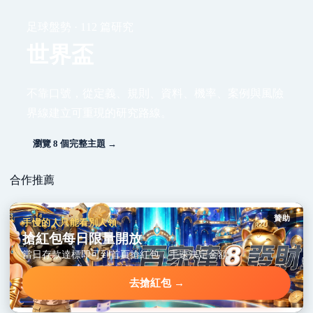
足球盤勢 · 112 篇研究
世界盃
不靠口號，從定義、規則、資料、機率、案例與風險
界線建立可重現的研究路線。
瀏覽 8 個完整主題 →
合作推薦
贊助
手慢的人只能看別人領
搶紅包每日限量開放
當日存款達標即可到首頁搶紅包，手速決定金額。
去搶紅包 →