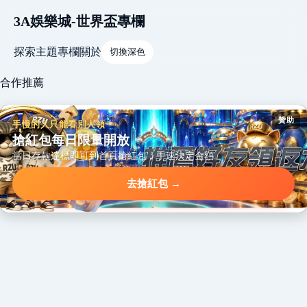
3A娛樂城-世界盃專欄
探索
主題
專欄
關於
切換深色
合作推薦
贊助
手慢的人只能看別人領
搶紅包每日限量開放
當日存款達標即可到首頁搶紅包，手速決定金額。
去搶紅包 →