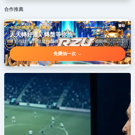
合作推薦
贊助
今天的轉盤還沒人轉走
天天轉好運，轉盤等你抽
單筆存款 3000 就送轉盤機會，最高 2888 每天都能中。
免費抽一次 →