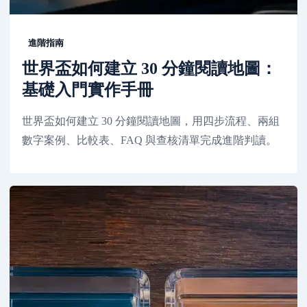
進階指南
世界盃如何建立 30 分鐘閱讀地圖：
基礎入門實作手冊
世界盃如何建立 30 分鐘閱讀地圖，用四步流程、兩組
數字案例、比較表、FAQ 與查核清單完成進階判讀。