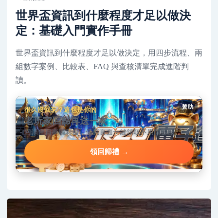
世界盃資訊到什麼程度才足以做決
定：基礎入門實作手冊
世界盃資訊到什麼程度才足以做決定，用四步流程、兩
組數字案例、比較表、FAQ 與查核清單完成進階判
讀。
贊助
很久沒回來？這包是你的
老玩家回歸再送一次
回鍋會員專屬彩金，優惠頁面一鍵領取不用問客服。
領回歸禮 →