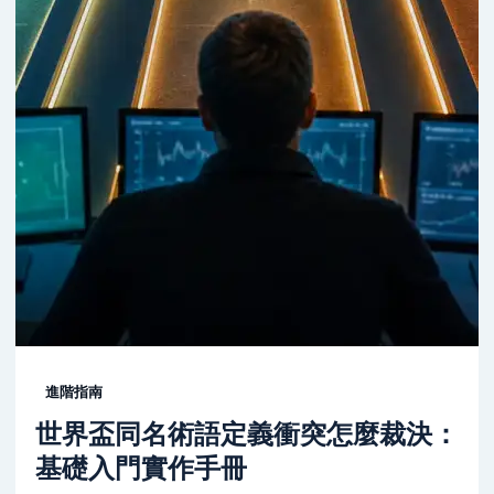
進階指南
世界盃同名術語定義衝突怎麼裁決：
基礎入門實作手冊