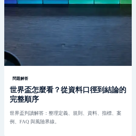
問題解答
世界盃怎麼看？從資料口徑到結論的
完整順序
世界盃判讀解答：整理定義、規則、資料、指標、案
例、FAQ 與風險界線。