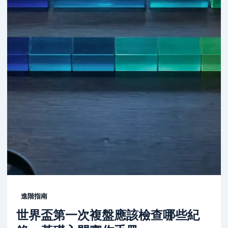
進階指南
世界盃第一次複盤應該檢查哪些紀