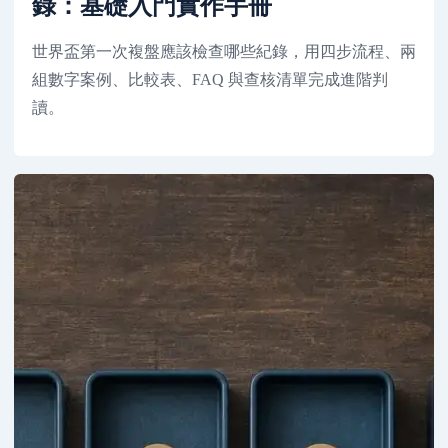
錄：基礎入門實作手冊
世界盃第一次複盤應該檢查哪些紀錄，用四步流程、兩
組數字案例、比較表、FAQ 與查核清單完成進階判
讀。