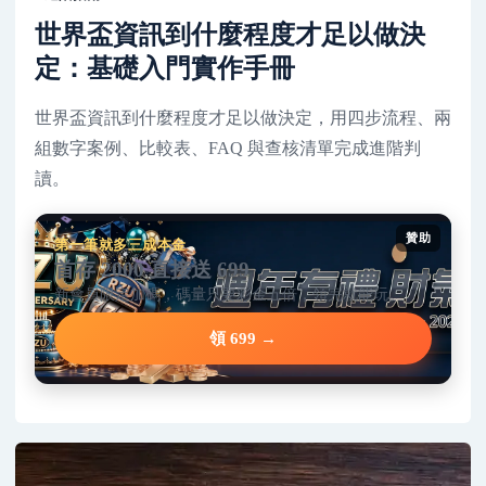
世界盃資訊到什麼程度才足以做決
定：基礎入門實作手冊
世界盃資訊到什麼程度才足以做決定，用四步流程、兩
組數字案例、比較表、FAQ 與查核清單完成進階判
讀。
贊助
第一筆就多三成本金
首存 2000 直接送 699
新會員限定加碼，碼量只要彩金五倍，領完就能玩。
領 699 →