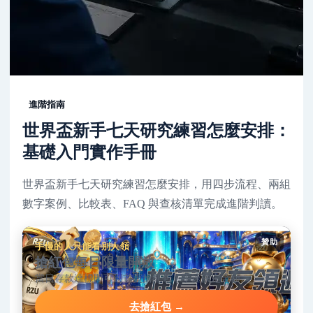
進階指南
世界盃新手七天研究練習怎麼安排：
基礎入門實作手冊
世界盃新手七天研究練習怎麼安排，用四步流程、兩組
數字案例、比較表、FAQ 與查核清單完成進階判讀。
贊助
手慢的人只能看別人領
搶紅包每日限量開放
當日存款達標即可到首頁搶紅包，手速決定金額。
去搶紅包 →