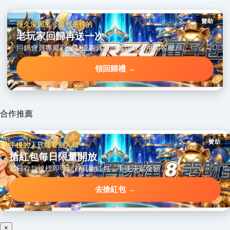
贊助
很久沒回來？這包是你的
老玩家回歸再送一次
回鍋會員專屬彩金，優惠頁面一鍵領取不用問客服。
領回歸禮 →
合作推薦
贊助
手慢的人只能看別人領
搶紅包每日限量開放
當日存款達標即可到首頁搶紅包，手速決定金額。
去搶紅包 →
×