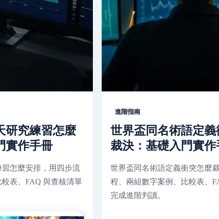
進階指南
天研究練習怎麼
世界盃同名術語定義
門實作手冊
裁決：基礎入門實作
練習怎麼安排，用四步流
世界盃同名術語定義衝突怎麼
較表、FAQ 與查核清單
程、兩組數字案例、比較表、FA
完成進階判讀。