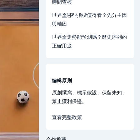
時間查核
世界盃哪些指標值得看？先分主因
與輔因
世界盃走勢能預測嗎？歷史序列的
正確用途
編輯原則
原創撰寫、標示假設、保留未知、
禁止獲利保證。
查看完整政策
合作推薦