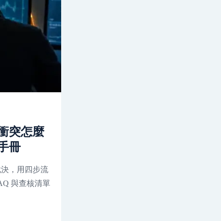
衝突怎麼
手冊
裁決，用四步流
Q 與查核清單