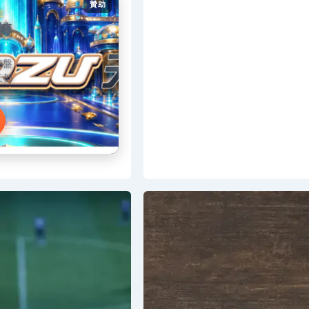
贊助
走
轉
轉盤
天都