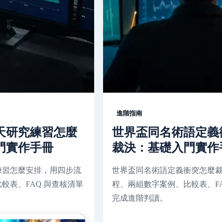
進階指南
天研究練習怎麼
世界盃同名術語定義
門實作手冊
裁決：基礎入門實作
練習怎麼安排，用四步流
世界盃同名術語定義衝突怎麼
較表、FAQ 與查核清單
程、兩組數字案例、比較表、FA
完成進階判讀。