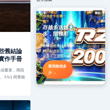
贊助
你現在卡在哪一
階？
存越多送越
多，階梯彩
金
累積儲值達標自動
些舊結論
解鎖對應彩金，階
梯越高送越狠。
實作手冊
看我能領多
必須重算，用四
少 →
FAQ 與查核