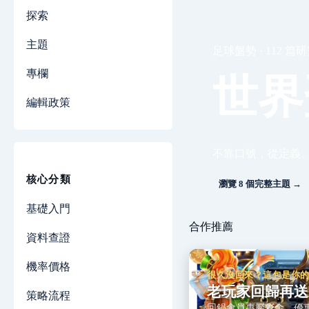
探索
主題
足球盤勢 · 112 篇
專欄
世界
編輯政策
不靠口號，從定義
核心分類
瀏覽 8 個完整主題 →
基礎入門
合作推薦
資料查證
機率價格
很久沒回來？這包是你
老玩家回歸再送
策略流程
回鍋會員專屬彩金，優