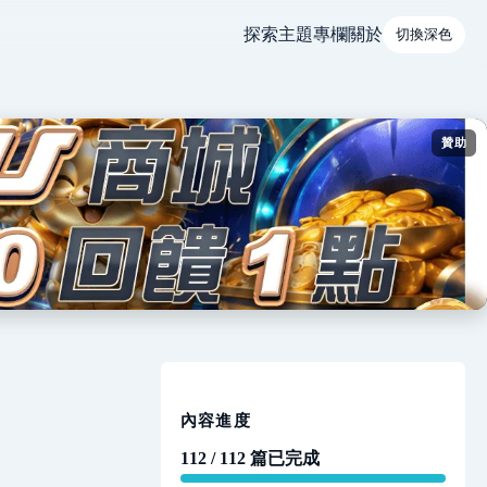
探索
主題
專欄
關於
切換深色
贊助
內容進度
112 / 112 篇已完成