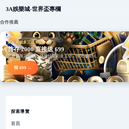
3A娛樂城-世界盃專欄
合作推薦
第一筆就多三成本金
首存 2000 直接送 699
新會員限定加碼，碼量只要彩金五倍，領完就能玩。
領 699 →
探索導覽
首頁