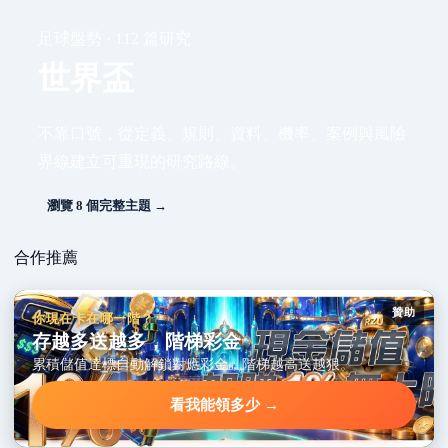
足球盤勢 · 112 篇研究
世界盃
不靠口號，從定義、規則、資料、機率、案例與風險
界線建立可重現的研究路線。
瀏覽 8 個完整主題 →
合作推薦
贊助
你現在卡在哪一階？
存越多送越多，階梯彩金
累積儲值達標自動解鎖對應彩金，階梯越高送越狠。
看我能領多少 →