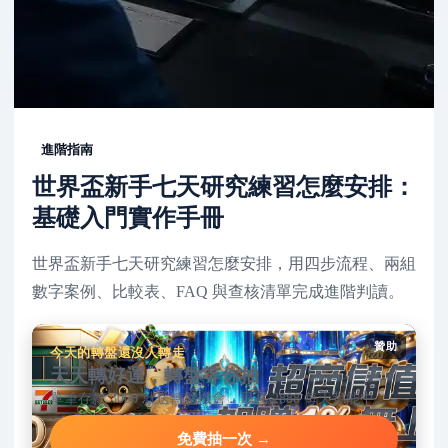
進階指南
世界盃新手七天研究練習怎麼安排：
基礎入門實作手冊
世界盃新手七天研究練習怎麼安排，用四步流程、兩組
數字案例、比較表、FAQ 與查核清單完成進階判讀。
贊助
今天的轉盤還沒人轉走
天天轉好運，轉盤等你抽
單筆存款 3000 就送轉盤機會，最高 2888 每天都能中。
免費抽一次 →