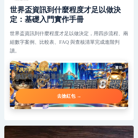
世界盃資訊到什麼程度才足以做決
定：基礎入門實作手冊
世界盃資訊到什麼程度才足以做決定，用四步流程、兩
組數字案例、比較表、FAQ 與查核清單完成進階判
讀。
贊助
手慢的人只能看別人領
搶紅包每日限量開放
當日存款達標即可到首頁搶紅包，手速決定金額。
去搶紅包 →