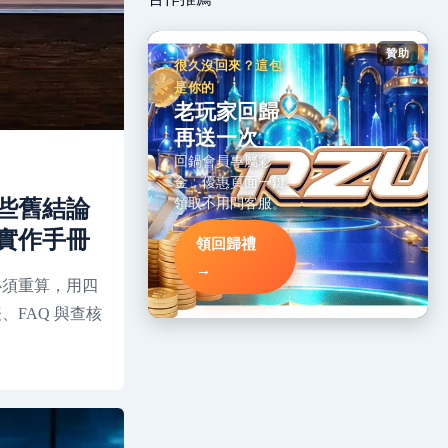
贊助
很久沒回來？這包
是你的
老玩家回歸
再送一次
回鍋會員專屬彩
金，優惠頁面一鍵
領取不用問客服。
些舊結論
實作手冊
領回歸禮
→
必須重算，用四
FAQ 與查核