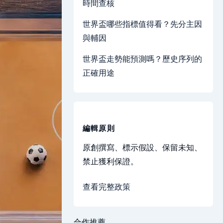
時間查核
世界盃哪些指標值得看？先分主因
與輔因
世界盃走勢能預測嗎？歷史序列的
正確用途
編輯原則
原創撰寫、標示假設、保留未知、
禁止獲利保證。
查看完整政策
合作推薦