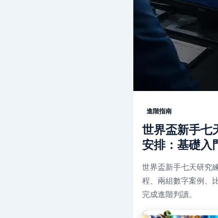
進階指南
世界盃新手七
安排：基礎入
世界盃新手七天研究
程、兩組數字案例、比
完成進階判讀。