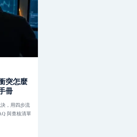
衝突怎麼
手冊
裁決，用四步流
Q 與查核清單