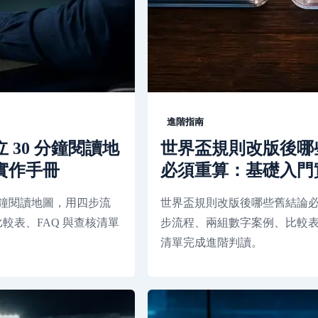
進階指南
 30 分鐘閱讀地
世界盃規則改版後哪
實作手冊
必須重算：基礎入門
分鐘閱讀地圖，用四步流
世界盃規則改版後哪些舊結論
較表、FAQ 與查核清單
步流程、兩組數字案例、比較表、
清單完成進階判讀。