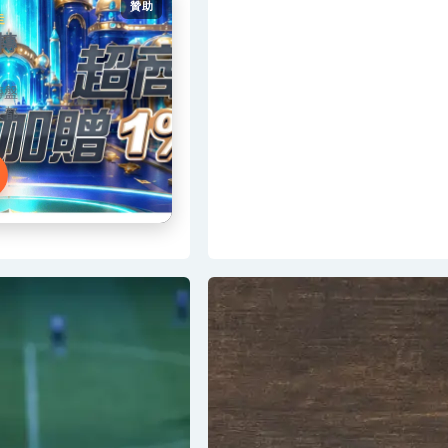
贊助
走
轉
轉盤
天都