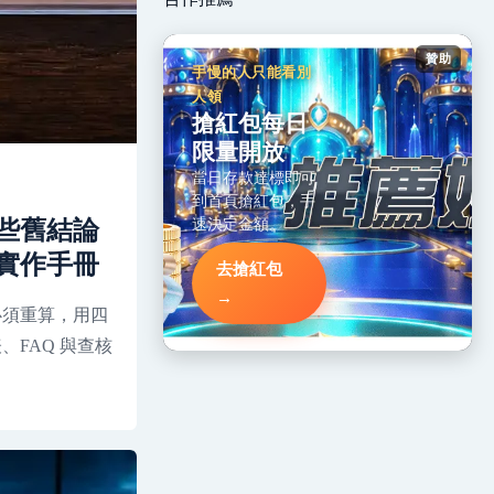
贊助
手慢的人只能看別
人領
搶紅包每日
限量開放
當日存款達標即可
到首頁搶紅包，手
速決定金額。
些舊結論
實作手冊
去搶紅包
→
必須重算，用四
FAQ 與查核