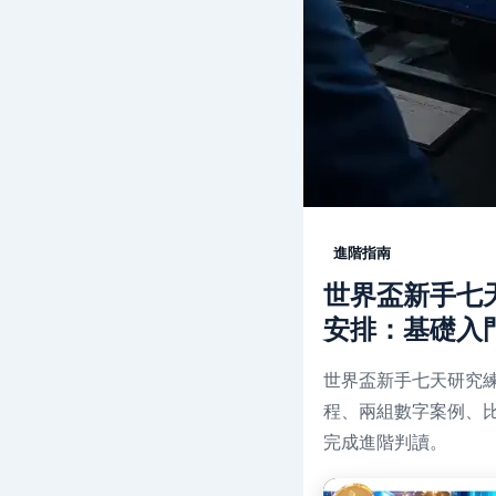
進階指南
世界盃新手七
安排：基礎入
世界盃新手七天研究
程、兩組數字案例、比
完成進階判讀。