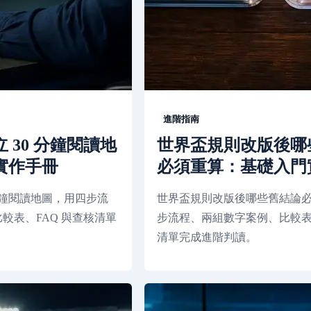
進階指南
 30 分鐘閱讀地
世界盃規則改版後哪
實作手冊
必須重算：基礎入門
分鐘閱讀地圖，用四步流
世界盃規則改版後哪些舊結論
較表、FAQ 與查核清單
步流程、兩組數字案例、比較表、
清單完成進階判讀。