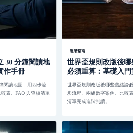
進階指南
 30 分鐘閱讀地
世界盃規則改版後哪
實作手冊
必須重算：基礎入門
分鐘閱讀地圖，用四步流
世界盃規則改版後哪些舊結論
較表、FAQ 與查核清單
步流程、兩組數字案例、比較表、
清單完成進階判讀。