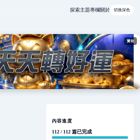
探索
主題
專欄
關於
切換深色
贊助
內容進度
112 / 112 篇已完成