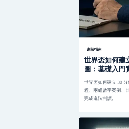
進階指南
世界盃如何建立
圖：基礎入門
世界盃如何建立 30 
程、兩組數字案例、比
完成進階判讀。