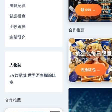
風險紀律
領 699 →
錯誤排查
比較選擇
合作推薦
進階研究
手慢的人只能看別人領
搶紅包每日限量
當日存款達標即可到首
人物誌
去搶紅包 →
3A娛樂城-世界盃專欄編輯
室
合作推薦