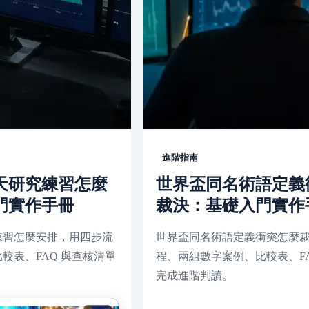
進階指南
天研究練習怎麼
世界盃同名術語定義
門實作手冊
裁決：基礎入門實作
練習怎麼安排，用四步流
世界盃同名術語定義衝突怎麼
較表、FAQ 與查核清單
程、兩組數字案例、比較表、FA
完成進階判讀。