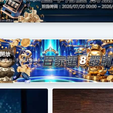
開放
頁搶紅包，手速決定金額。