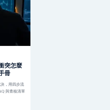
衝突怎麼
手冊
裁決，用四步流
Q 與查核清單