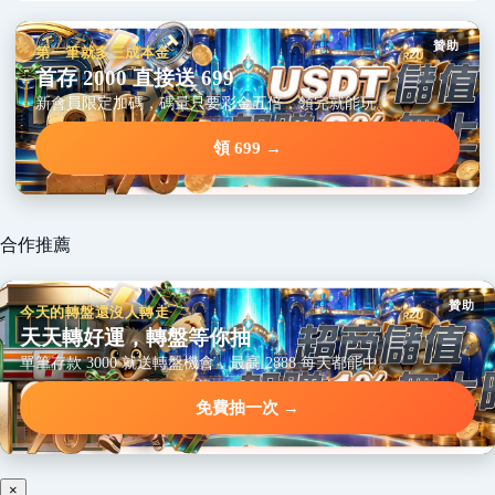
贊助
第一筆就多三成本金
首存 2000 直接送 699
新會員限定加碼，碼量只要彩金五倍，領完就能玩。
領 699 →
合作推薦
贊助
今天的轉盤還沒人轉走
天天轉好運，轉盤等你抽
單筆存款 3000 就送轉盤機會，最高 2888 每天都能中。
免費抽一次 →
×