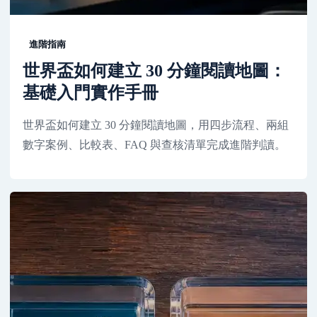
進階指南
世界盃如何建立 30 分鐘閱讀地圖：
基礎入門實作手冊
世界盃如何建立 30 分鐘閱讀地圖，用四步流程、兩組
數字案例、比較表、FAQ 與查核清單完成進階判讀。