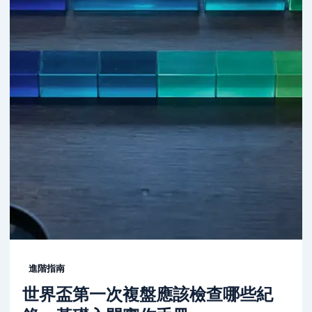
進階指南
世界盃第一次複盤應該檢查哪些紀