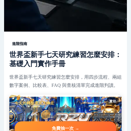
進階指南
世界盃新手七天研究練習怎麼安排：
基礎入門實作手冊
世界盃新手七天研究練習怎麼安排，用四步流程、兩組
數字案例、比較表、FAQ 與查核清單完成進階判讀。
贊助
今天的轉盤還沒人轉走
天天轉好運，轉盤等你抽
單筆存款 3000 就送轉盤機會，最高 2888 每天都能中。
免費抽一次 →