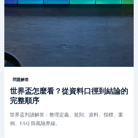
問題解答
世界盃怎麼看？從資料口徑到結論的
完整順序
世界盃判讀解答：整理定義、規則、資料、指標、案
例、FAQ 與風險界線。