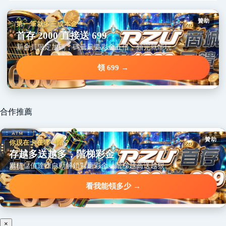
贊助
第一筆就多三成本金
首存 2000 直接送 699
新會員限定加碼，碼量只要彩金五倍，領完就能玩。
領 699 →
合作推薦
贊助
你現在卡在哪一階？
存越多送越多，階梯彩金
累積儲值達標自動解鎖對應彩金，階梯越高送越狠。
看我能領多少 →
×