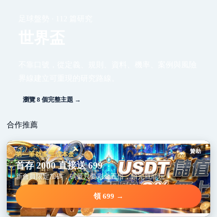
足球盤勢 · 112 篇研究
世界盃
不靠口號，從定義、規則、資料、機率、案例與風險
界線建立可重現的研究路線。
瀏覽 8 個完整主題 →
合作推薦
贊助
第一筆就多三成本金
首存 2000 直接送 699
新會員限定加碼，碼量只要彩金五倍，領完就能玩。
領 699 →