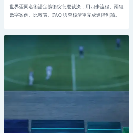
世界盃同名術語定義衝突怎麼裁決，用四步流程、兩組
數字案例、比較表、FAQ 與查核清單完成進階判讀。